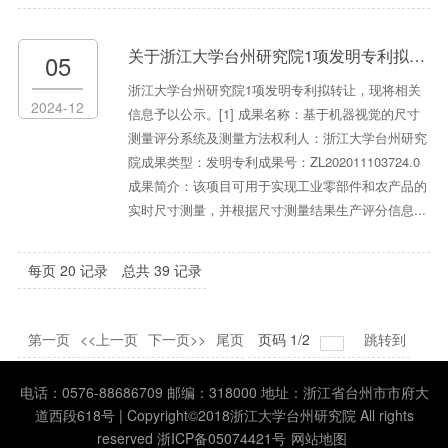
关于浙江大学台州研究院1项发明专利拟转让的公示
05
浙江大学台州研究院1项发明专利拟转让，现将相关
2024-12
信息予以公示。[1] 成果名称：基于机器视觉的尺寸
测量评分系统及测量方法权利人：浙江大学台州研究
院成果类型：发明专利成果号：ZL202011103724.0
成果简介：该项目可用于实现工业零部件和农产品的
实时尺寸测量，并根据尺寸测量结果生产评分信息...
每页
20
记录
总共
39
记录
第一页
<<上一页
下一页>>
尾页
页码
1
/
2
跳转到
电话：0576-88686709 邮编：318000 地址：浙江省台州市市府大
道西段618号 | Copyright©2018浙江大学台州研究院 All rights
reserved 浙ICP备05074421号
网站地图