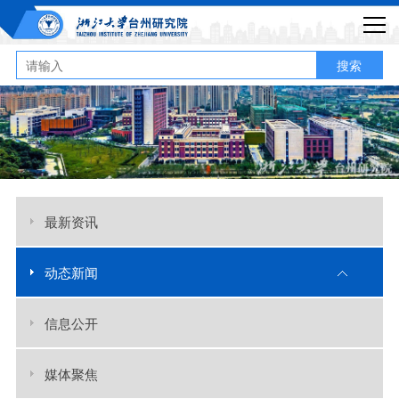
搜索
最新资讯
动态新闻
信息公开
媒体聚焦