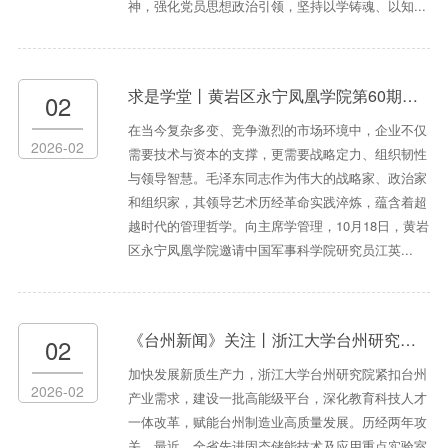
神，强化党员思想政治引领，坚持以学铸魂、以知...
求是学堂丨黄岩区永宁凤凰学院第60期：毛泽东领导艺术与企业实践
02
在当今复杂多变、竞争激烈的市场环境中，企业不仅
2026-02
需要技术与资本的支撑，更需要战略定力、组织韧性
与领导智慧。毛泽东同志作为伟大的战略家、政治家
和组织家，其领导艺术历经革命实践淬炼，蕴含着超
越时代的管理哲学。向主席学管理，10月18日，黄岩
区永宁凤凰学院邀请中国军事科学院研究员江英...
《台州新闻》关注丨浙江大学台州研究院：平台为基，人才为翼，为高质量发展“蓄能”！
02
加快发展新质生产力，浙江大学台州研究院紧扣台州
2026-02
产业需求，建设一批高能级平台，深化教育科技人才
一体改革，赋能台州制造业高质量发展。历经两年攻
关，最近，全省先进固态储能技术及应用重点实验室