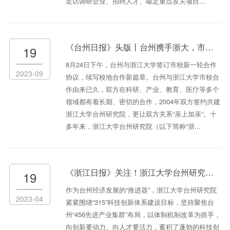
走访调研企业、招聘人才、敲定重点攻关项目...
《台州日报》头版丨台州携手浙大，市校同行助力地方发展“制造之都”与“最强大脑”双向奔赴
19
8月24日下午，台州与浙江大学签订市校新一轮合作
2023-09
协议，续写校地合作新篇章。台州与浙江大学市校合
作由来已久，双方在科研、产业、教育、医疗等多个
领域都有着长期、密切的合作，2004年双方签约共建
浙江大学台州研究院，更让双方关系“亲上加亲”。十
多年来，浙江大学台州研究院（以下简称“浙...
《浙江日报》关注！浙江大学台州研究院：奋力建设“制造之都”科创策源地
19
作为台州经济发展的“推进器”，浙江大学台州研究院
2023-04
紧紧围绕“315”科技创新体系建设目标，坚持聚焦台
州“456先进产业集群”布局，以体制机制改革为抓手，
向创新要动力、向人才要活力，蓄积了蓬勃的科技创