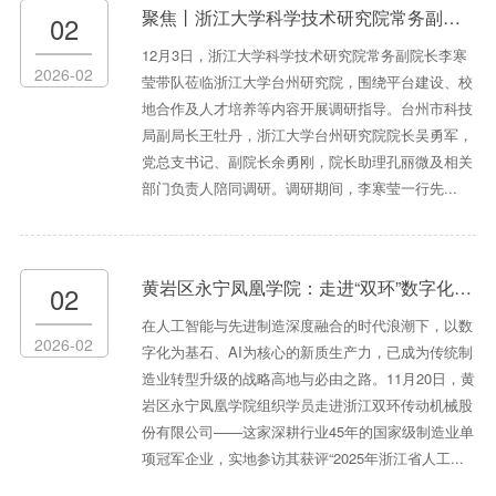
聚焦丨浙江大学科学技术研究院常务副院长李寒莹一行莅临调研，共话校地协同
02
12月3日，浙江大学科学技术研究院常务副院长李寒
2026-02
莹带队莅临浙江大学台州研究院，围绕平台建设、校
地合作及人才培养等内容开展调研指导。台州市科技
局副局长王牡丹，浙江大学台州研究院院长吴勇军，
党总支书记、副院长余勇刚，院长助理孔丽微及相关
部门负责人陪同调研。调研期间，李寒莹一行先...
黄岩区永宁凤凰学院：走进“双环”数字化+AI应用标杆参访
02
在人工智能与先进制造深度融合的时代浪潮下，以数
2026-02
字化为基石、AI为核心的新质生产力，已成为传统制
造业转型升级的战略高地与必由之路。11月20日，黄
岩区永宁凤凰学院组织学员走进浙江双环传动机械股
份有限公司——这家深耕行业45年的国家级制造业单
项冠军企业，实地参访其获评“2025年浙江省人工...