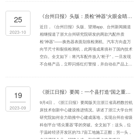
《台州日报》头版：质检“神器”火眼金睛，发现问题只要十几秒
25
近日，《台州日报》头版、望潮app、台州新闻频道
2023-10
相继报道了浙大台州研究院研发的两款汽配件质
检“神器”——换热器表面划痕检测机、汽车方向盘万
向节尺寸和裂痕检测机，此两项成果填补了国内技术
空白。全文如下：将汽车配件放入“柜子”，一旦发现
不合格产品，立即闪烁红灯警报，并自动在产品上...
《浙江日报》要闻：一个县打造“国之重器”的雄心 温岭机床产业向高端突围
19
9月4日，《浙江日报》要闻版关注浙江省高档数控机
2023-09
床技术创新中心建设推进情况。讲述了浙江大学台州
研究院如何全力助推中心建成落地，实现台州在省级
科创平台“塔尖重器”零的突破。全文如下：这头，位
于温岭经济开发区的73.7亩工地施工正酣；另一头，