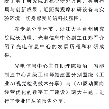
统了解了研究院的核心研究方向、
科研
布
局与创新成果，近距离观摩科研设备与实
验环境，切身感受前沿科技氛围。
在专题分享环节，
浙江大学台州研究
院院长助理、光电信息中心副主任郑军
介
绍了光电信息中心的
发展历程和
科研成
果
。
光电信息中心主任助理陈浙泊、智能
制造中心高级工程师颜建国分别围绕《工
业
AI
视觉检测技术分享》与《
AI
驱动面向
经营优化的数字工厂建设》
两大
主题，进
行了专业详尽的
报告分享
。