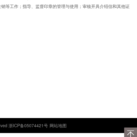
注销等工作；指导、监督印章的管理与使用；审核开具介绍信和其他证
ved 浙ICP备05074421号
网站地图
返回